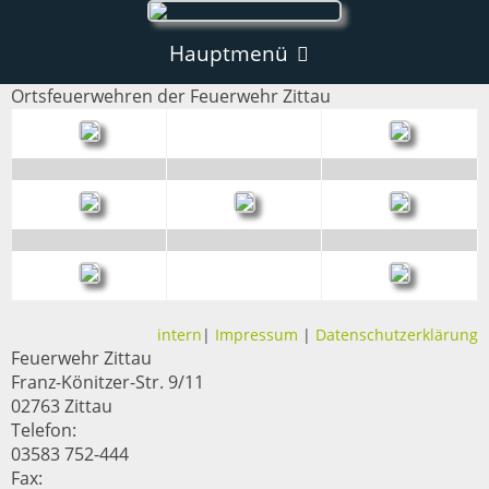
Hauptmenü
Ortsfeuerwehren der Feuerwehr Zittau
Aktuelles
Einsätze
Informationen
News
Notruf
Ortsfeuerwehren
Lagerfeuer
Ortsfeuerwehr Zittau
Sonstiges
intern
|
Impressum
|
Datenschutzerklärung
Ein Tag bei den hauptamtlichen Kräften
Feuerwehr Zittau
Ortsfeuerwehr Eichgraben
Allgemeines
Franz-Könitzer-Str. 9/11
Chronik
02763 Zittau
Ortsfeuerwehr Pethau
Allgemeines
Fahrzeuge
Telefon:
Links
03583 752-444
Hauptamtliche Kräfte
Allgemeines
Fahrzeuge
LF 10
Fax: