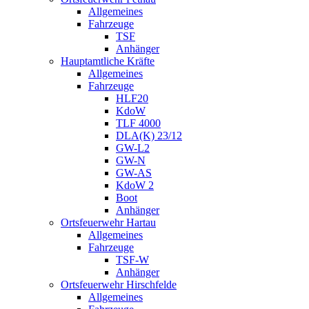
Allgemeines
Fahrzeuge
TSF
Anhänger
Hauptamtliche Kräfte
Allgemeines
Fahrzeuge
HLF20
KdoW
TLF 4000
DLA(K) 23/12
GW-L2
GW-N
GW-AS
KdoW 2
Boot
Anhänger
Ortsfeuerwehr Hartau
Allgemeines
Fahrzeuge
TSF-W
Anhänger
Ortsfeuerwehr Hirschfelde
Allgemeines