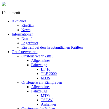
Hauptmenü
Aktuelles
Einsätze
News
Informationen
Notruf
Lagerfeuer
Ein Tag bei den hauptamtlichen Kräften
Ortsfeuerwehren
Ortsfeuerwehr Zittau
Allgemeines
Fahrzeuge
LF 10
TLF 2000
MTW
Ortsfeuerwehr Eichgraben
Allgemeines
Fahrzeuge
MTW
TSF-W
Anhänger
Ortsfeuerwehr Pethau