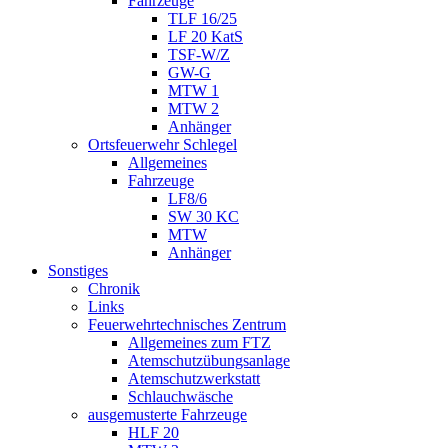
Fahrzeuge
TLF 16/25
LF 20 KatS
TSF-W/Z
GW-G
MTW 1
MTW 2
Anhänger
Ortsfeuerwehr Schlegel
Allgemeines
Fahrzeuge
LF8/6
SW 30 KC
MTW
Anhänger
Sonstiges
Chronik
Links
Feuerwehrtechnisches Zentrum
Allgemeines zum FTZ
Atemschutzübungsanlage
Atemschutzwerkstatt
Schlauchwäsche
ausgemusterte Fahrzeuge
HLF 20