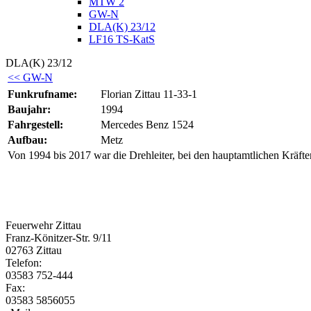
MTW 2
GW-N
DLA(K) 23/12
LF16 TS-KatS
DLA(K) 23/12
<< GW-N
Funkrufname:
Florian Zittau 11-33-1
Baujahr:
1994
Fahrgestell:
Mercedes Benz 1524
Aufbau:
Metz
Von 1994 bis 2017 war die Drehleiter, bei den hauptamtlichen Kräft
Feuerwehr Zittau
Franz-Könitzer-Str. 9/11
02763 Zittau
Telefon:
03583 752-444
Fax:
03583 5856055