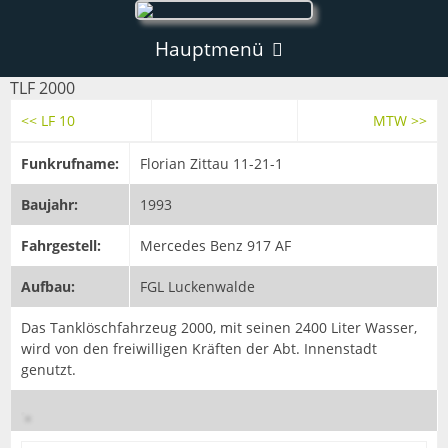
Hauptmenü
TLF 2000
Aktuelles
<< LF 10
MTW >>
Einsätze
Funkrufname:
Florian Zittau 11-21-1
Informationen
Baujahr:
1993
News
Notruf
Ortsfeuerwehren
Fahrgestell:
Mercedes Benz 917 AF
Lagerfeuer
Aufbau:
FGL Luckenwalde
Ortsfeuerwehr Zittau
Sonstiges
Ein Tag bei den hauptamtlichen Kräften
Das Tanklöschfahrzeug 2000, mit seinen 2400 Liter Wasser,
Ortsfeuerwehr Eichgraben
Allgemeines
wird von den freiwilligen Kräften der Abt. Innenstadt
Chronik
genutzt.
Ortsfeuerwehr Pethau
Allgemeines
Fahrzeuge
Links
Hauptamtliche Kräfte
Allgemeines
Fahrzeuge
LF 10