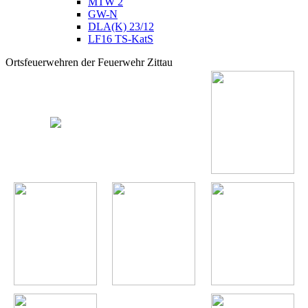
MTW 2
GW-N
DLA(K) 23/12
LF16 TS-KatS
Ortsfeuerwehren der Feuerwehr Zittau