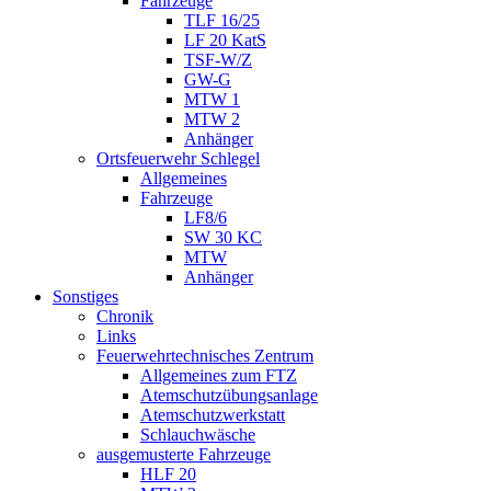
Fahrzeuge
TLF 16/25
LF 20 KatS
TSF-W/Z
GW-G
MTW 1
MTW 2
Anhänger
Ortsfeuerwehr Schlegel
Allgemeines
Fahrzeuge
LF8/6
SW 30 KC
MTW
Anhänger
Sonstiges
Chronik
Links
Feuerwehrtechnisches Zentrum
Allgemeines zum FTZ
Atemschutzübungsanlage
Atemschutzwerkstatt
Schlauchwäsche
ausgemusterte Fahrzeuge
HLF 20